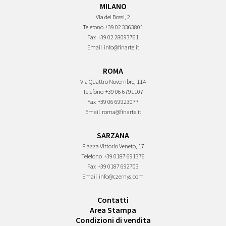
MILANO
Via dei Bossi, 2
Telefono
+39 02 3363801
Fax
+39 02 28093761
Email
info@finarte.it
ROMA
Via Quattro Novembre, 114
Telefono
+39 06 6791107
Fax
+39 06 69923077
Email
roma@finarte.it
SARZANA
Piazza Vittorio Veneto, 17
Telefono
+39 0187 691376
Fax
+39 0187 692703
Email
info@czernys.com
Contatti
Area Stampa
Condizioni di vendita