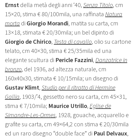
Ernst
della metà degli anni ‘40,
Senza Titolo
, cm
15×20, stima € 80/100mila, una raffinata
Natura
morta
di
Giorgio Morandi
, matita su carta, cm
13×18, stimata € 20/30mila; un bel dipinto di
Giorgio de Chirico
,
Testa di cavallo
, olio su cartone
telato, cm 40×30, stima € 25/35mila ed una
elegante scultura di
Pericle Fazzini
,
Danzatrice in
bronzo
, del 1936, ad altezza naturale, cm
160x40x30, stimata € 10/15mila; un disegno di
Gustav Klimt
,
Studio per il ritratto di Hermine
Gallia
, 1903/’4, gessetto nero su carta, cm 45×31,
stima € 7/10mila;
Maurice Utrillo
,
Eglise de
Simandre-Les-Ormes
, 1928, gouache, acquarello e
grafite su carta, cm 49×64,2 con stima € 20/30mila
ed un raro disegno “double face” di
Paul Delvaux
,