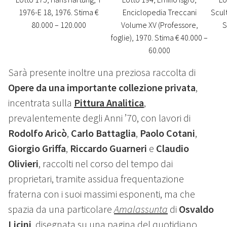
1976-E 18, 1976. Stima €
Enciclopedia Treccani
Scult
80.000 – 120.000
Volume XV (Professore,
S
foglie), 1970. Stima € 40.000 –
60.000
Sarà presente inoltre una preziosa raccolta di
Opere da una importante collezione privata
,
incentrata sulla
Pittura Analitica
,
prevalentemente degli Anni ’70, con lavori di
Rodolfo Aricò
,
Carlo Battaglia
,
Paolo Cotani
,
Giorgio Griffa
,
Riccardo Guarneri
e
Claudio
Olivieri
, raccolti nel corso del tempo dai
proprietari, tramite assidua frequentazione
fraterna con i suoi massimi esponenti, ma che
spazia da una particolare
Amalassunta
di
Osvaldo
Licini
, disegnata su una pagina del quotidiano