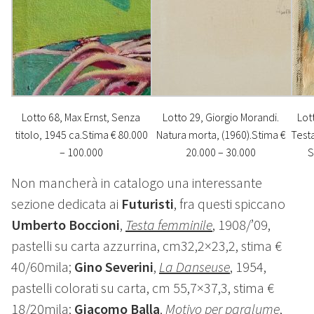
Lotto 68, Max Ernst, Senza
Lotto 29, Giorgio Morandi.
Lot
titolo, 1945 ca.Stima € 80.000
Natura morta, (1960).Stima €
Testa
– 100.000
20.000 – 30.000
S
Non mancherà in catalogo una interessante
sezione dedicata ai
Futuristi
, fra questi spiccano
Umberto Boccioni
,
Testa femminile
, 1908/’09,
pastelli su carta azzurrina, cm32,2×23,2, stima €
40/60mila;
Gino Severini
,
La Danseuse
, 1954,
pastelli colorati su carta, cm 55,7×37,3, stima €
18/20mila;
Giacomo Balla
,
Motivo per paralume
,