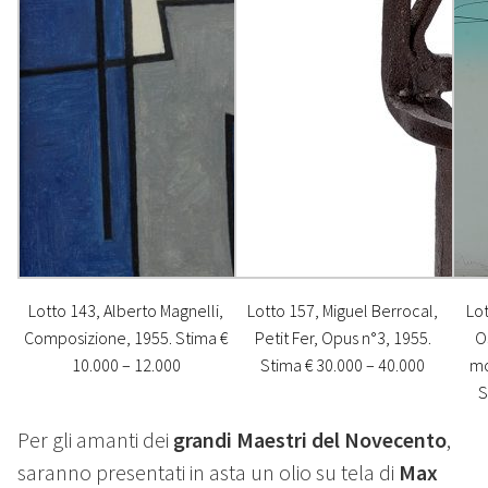
Lotto 143, Alberto Magnelli,
Lotto 157, Miguel Berrocal,
Lo
Composizione, 1955. Stima €
Petit Fer, Opus n°3, 1955.
O
10.000 – 12.000
Stima € 30.000 – 40.000
mo
S
Per gli amanti dei
grandi Maestri del Novecento
,
saranno presentati in asta un olio su tela di
Max