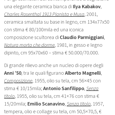
una elegante ceramica bianca di
Ilya Kabakov
,
Charles Rosenthal 1913 Pianista e Musa
, 2001,
ceramica smaltata su base in legno, cm 134x77x50
con stima € 80/100mila ed una iconica
composizione scultorea di
Claudio Parmiggiani
,
Natura morta che dorme
, 1981, in gesso e legno
dipinto, cm 95x70x60 – stima € 50.000/70.000.
Di grande rilievo anche un nucleo di opere degli
Anni ’50
, tra le quali figurano
Alberto Magnelli
,
Composizione
, 1955, olio su tela, cm 56×45 con
stima € 10/15mila;
Antonio Sanfilippo
,
Senza
titolo
, 1955, olio su tela, cm 41×76 con stima €
15/20mila;
Emilio Scanavino
,
Senza titolo
, 1957,
tempera, olio e collage su tela, cm 50,5×70,5, €