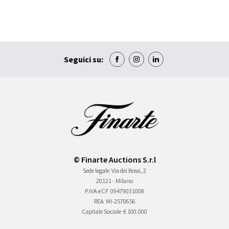
Seguici su:
© Finarte Auctions S.r.l
Sede legale
Via dei Bossi, 2
20121 - Milano
P.IVA e CF
09479031008
REA
MI-2570656
Capitale Sociale
€ 100.000