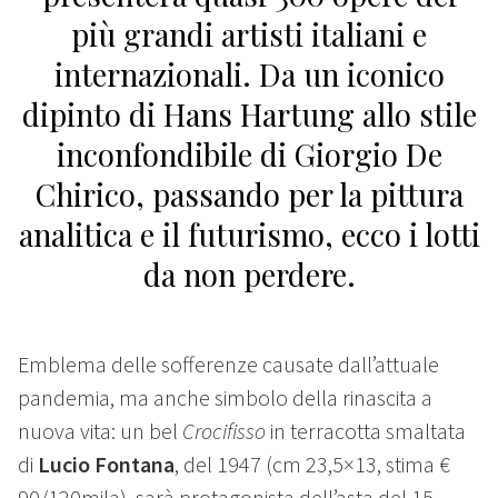
più grandi artisti italiani e
internazionali. Da un iconico
dipinto di Hans Hartung allo stile
inconfondibile di Giorgio De
Chirico, passando per la pittura
analitica e il futurismo, ecco i lotti
da non perdere.
Emblema delle sofferenze causate dall’attuale
pandemia, ma anche s
imbolo della rinascita a
nuova vita: un bel
Crocifisso
in terracotta smaltata
di
Lucio Fontana
, del 1947 (cm 23,5×13, stima €
90/120mila), sarà protagonista dell’asta del 15