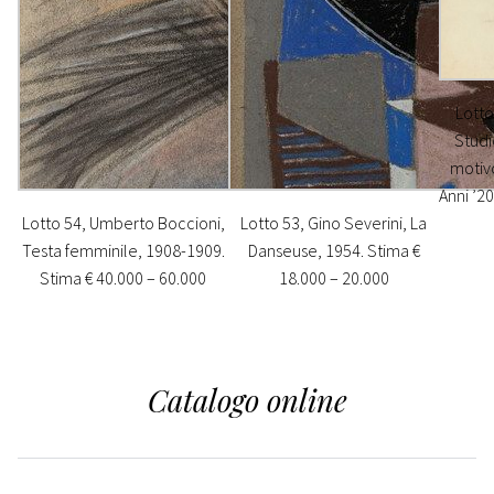
Lotto
Studi
motivo
Anni ’20
Lotto 54, Umberto Boccioni,
Lotto 53, Gino Severini, La
Testa femminile, 1908-1909.
Danseuse, 1954. Stima €
Stima € 40.000 – 60.000
18.000 – 20.000
Catalogo online