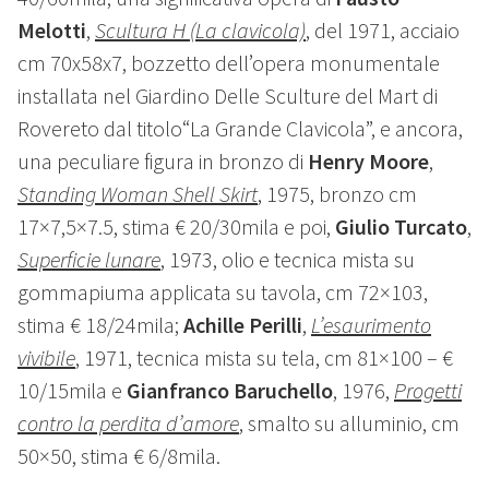
Melotti
,
Scultura H (La clavicola)
, del 1971, acciaio
cm 70x58x7, bozzetto dell’opera monumentale
installata nel Giardino Delle Sculture del Mart di
Rovereto dal titolo“La Grande Clavicola”, e ancora,
una peculiare figura in bronzo di
Henry Moore
,
Standing Woman Shell Skirt
, 1975, bronzo cm
17×7,5×7.5, stima € 20/30mila e poi,
Giulio Turcato
,
Superficie lunare
, 1973, olio e tecnica mista su
gommapiuma applicata su tavola, cm 72×103,
stima € 18/24mila;
Achille Perilli
,
L’esaurimento
vivibile
, 1971, tecnica mista su tela, cm 81×100 – €
10/15mila e
Gianfranco Baruchello
, 1976,
Progetti
contro la perdita d’amore
, smalto su alluminio, cm
50×50, stima € 6/8mila.