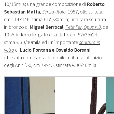
10/15mila; una grande composizione di
Roberto
Sebastian Matta
,
Senza titolo
,
1957, olio su tela,
cm 114×146, stima € 65/80mila; una rara scultura
in bronzo di
Miguel Berrocal
,
Petit Fer
,
Opus n.3
, del
1955, in ferro forgiato e saldato, cm 52x35x24,
stima € 30/40mila ed un’importante
scultura in
vetro
di
Lucio Fontana e Osvaldo Borsani
,
utilizzata come anta di mobile a ribalta, all’inizio
degli Anni ’50, cm 79×45, stimata € 30/40mila.