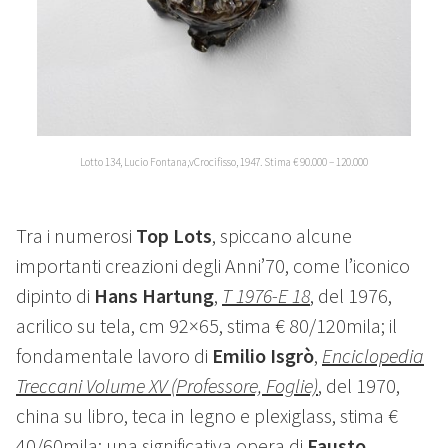
Lotto 134, Lucio Fontana,vCrocifisso, 1947. Stima € 90.000 – 120.000
Tra i numerosi
Top Lots
, spiccano alcune
importanti creazioni degli Anni’70, come l’iconico
dipinto di
Hans Hartung
,
T 1976-E 18
, del 1976,
acrilico su tela, cm 92×65, stima € 80/120mila; il
fondamentale lavoro di
Emilio Isgrò
,
Enciclopedia
Treccani Volume XV (Professore, Foglie)
, del 1970,
china su libro, teca in legno e plexiglass, stima €
40/60mila; una significativa opera di
Fausto