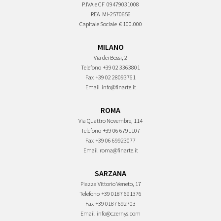
P.IVA e CF
09479031008
REA
MI-2570656
Capitale Sociale
€ 100.000
MILANO
Via dei Bossi, 2
Telefono
+39 02 3363801
Fax
+39 02 28093761
Email
info@finarte.it
ROMA
Via Quattro Novembre, 114
Telefono
+39 06 6791107
Fax
+39 06 69923077
Email
roma@finarte.it
SARZANA
Piazza Vittorio Veneto, 17
Telefono
+39 0187 691376
Fax
+39 0187 692703
Email
info@czernys.com