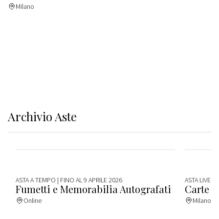
Milano
Archivio
Aste
ASTA A TEMPO
| FINO AL 9 APRILE 2026
ASTA LIVE
| 
Fumetti e Memorabilia Autografati
Carte P
Online
Milano