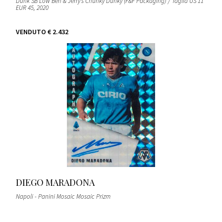
Dunk SB Low Ben & Jerry’s Chunky Dunky (F&F Packaging) / Taglia US 11
EUR 45
, 2020
VENDUTO
€ 2.432
DIEGO MARADONA
Napoli - Panini Mosaic Mosaic Prizm