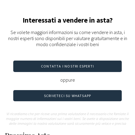
Interessati a vendere in asta?
Se volete maggiori informazioni su come vendere in asta, i
nostri esperti sono disponibili per valutare gratuitamente e in
modo confidenziale i vostri beni
CONTATTA I NOSTRI ESPERTI
oppure
SCRIVETECI SU WHATSAPP
Vi ricordiamo che per riceve una prima valutazione è necessario che forniate il
maggior numero di informazioni sui i vostri beni. Se avete a disposizione anche
delle immagini la nostra valutazione sarà sicuramente più veloce e precisa