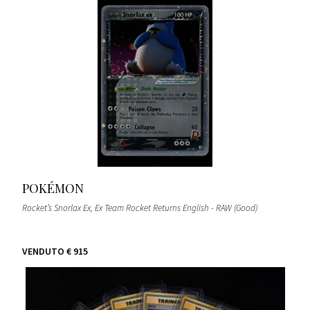
POKÉMON
Rocket’s Snorlax Ex, Ex Team Rocket Returns English - RAW (Good)
VENDUTO
€ 915