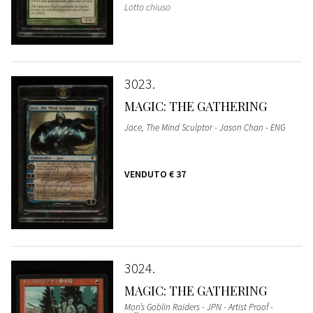
Lotto chiuso
3023
MAGIC: THE GATHERING
Jace, The Mind Sculptor - Jason Chan - ENG
VENDUTO
€ 37
3024
MAGIC: THE GATHERING
Mon’s Goblin Raiders - JPN - Artist Proof -