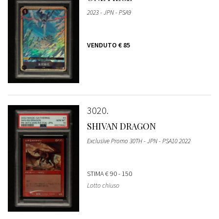
2023 - JPN - PSA9
VENDUTO
€ 85
3020
SHIVAN DRAGON
Exclusive Promo 30TH - JPN - PSA10 2022
STIMA
€ 90 - 150
Lotto chiuso