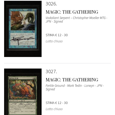
3026
MAGIC: THE GATHERING
Vodaliant Serpent – Christopher Moeller MTG -
JPN - Signed
STIMA
€ 12 - 30
Lotto chiuso
3027
MAGIC: THE GATHERING
Fertile Ground - Mark Tedin - Lorwyn - JPN -
Signed
STIMA
€ 12 - 30
Lotto chiuso