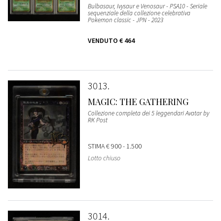
Bulbasaur, Ivysaur e Venosaur - PSA10 - Seriale
sequenziale della collezione celebrativa
Pokemon classic - JPN - 2023
VENDUTO
€ 464
3013
MAGIC: THE GATHERING
Collezione completa dei 5 leggendari Avatar by
RK Post
STIMA
€ 900 - 1.500
Lotto chiuso
3014