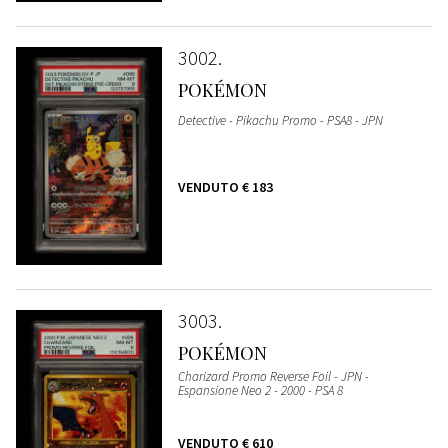
3002
POKÉMON
Detective - Pikachu Promo - PSA8 - JPN
VENDUTO
€ 183
3003
POKÉMON
Charizard Promo Reverse Foil - JPN -
Espansione Neo 2 - 2000 - PSA 8
VENDUTO
€ 610