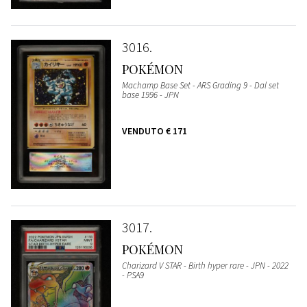
3016
POKÉMON
Machamp Base Set - ARS Grading 9 - Dal set
base 1996 - JPN
VENDUTO
€ 171
3017
POKÉMON
Charizard V STAR - Birth hyper rare - JPN - 2022
- PSA9