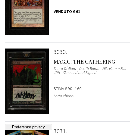
VENDUTO
€ 61
3030
MAGIC: THE GATHERING
Shard Of Alara - Death Baron - Nils Hamm Foil -
JPN - Sketched and Signed
STIMA
€ 90 - 160
Lotto chiuso
3031