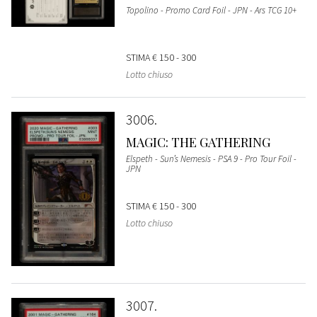
Topolino - Promo Card Foil - JPN - Ars TCG 10+
STIMA
€ 150 - 300
Lotto chiuso
3006
MAGIC: THE GATHERING
Elspeth - Sun’s Nemesis - PSA 9 - Pro Tour Foil -
JPN
STIMA
€ 150 - 300
Lotto chiuso
3007