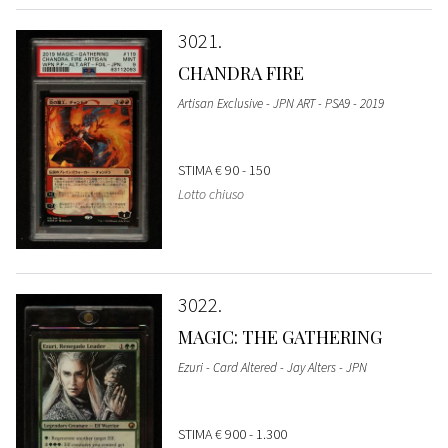
3021
CHANDRA FIRE
Artisan Exclusive - JPN ART - PSA9 - 2019
STIMA
€ 90 - 150
Lotto chiuso
3022
MAGIC: THE GATHERING
Ezuri - Card Altered - Jay Alters - JPN
STIMA
€ 900 - 1.300