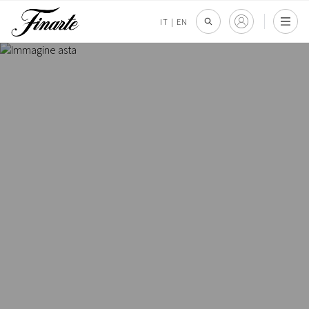
IT
|
EN