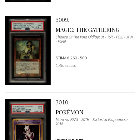
3009
MAGIC: THE GATHERING
Chalice Of The Void Oldlayout - TSR - FOIL - JPN
- PSA9
STIMA
€ 260 - 500
Lotto chiuso
3010
POKÉMON
Mewtwo PSA9 - 20TH - Esclusiva Giapponese -
2016