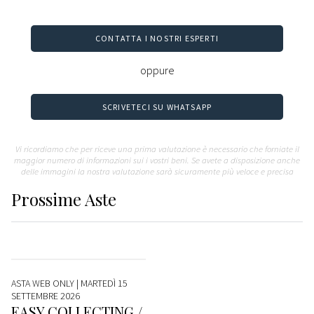
CONTATTA I NOSTRI ESPERTI
oppure
SCRIVETECI SU WHATSAPP
Vi ricordiamo che per riceve una prima valutazione è necessario che forniate il
maggior numero di informazioni sui i vostri beni. Se avete a disposizione anche
delle immagini la nostra valutazione sarà sicuramente più veloce e precisa
Prossime
Aste
ASTA WEB ONLY
| MARTEDÌ 15
SETTEMBRE 2026
EASY COLLECTING /