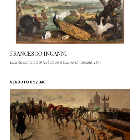
FRANCESCO INGANNI
L'uscita dall'arca di Noè dopo il Diluvio Universale
, 1847
VENDUTO
€ 52.340