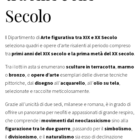
Secolo
Il Dipartimento di
Arte figurativa tra XIX e XX Secolo
seleziona quadri e opere d’arte risalenti al periodo compreso
tra
primi anni del XIX secolo e la prima metà del XX secolo
.
Tra i lotti in asta si enumerano
sculture in terracotta
,
marmo
o
bronzo
, e
opere d’arte
esemplari delle diverse tecniche
pittoriche, dal
disegno
all’
acquarello
, all’
olio su tela
,
selezionate e raccolte meticolosamente.
Grazie all’unicità di due sedi, milanese e romana, è in grado di
offrire un panorama per neofiti e appassionati di grande respiro,
che comprende i
movimenti dal neoclassicismo
sino alla
figurazione tra le due guerre
, passando per il
simbolismo
,
il
divisionismo
, e il
naturalismo
sia esso di declinazione