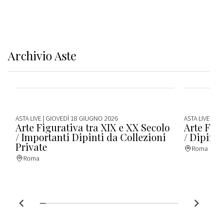
Archivio
Aste
ASTA LIVE
| GIOVEDÌ 18 GIUGNO 2026
ASTA LIVE
| 
Arte Figurativa tra XIX e XX Secolo
Arte Fi
/ Importanti Dipinti da Collezioni
/ Dipin
Private
Roma
Roma