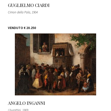
GUGLIELMO CIARDI
Cimon della Pala
, 1904
VENDUTO
€ 20.250
ANGELO INGANNI
I burattini
, 1869