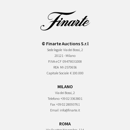
© Finarte Auctions S.r.l
Sede legale
Via dei Bossi, 2
20121 - Milano
P.IVA e CF
09479031008
REA
MI-2570656
Capitale Sociale
€ 100.000
MILANO
Via dei Bossi, 2
Telefono
+39 02 3363801
Fax
+39 02 28093761
Email
info@finarte.it
ROMA
Via Quattro Novembre, 114