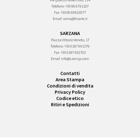
Telefono
+39 06 6791107
Fax
+39 06 69923077
Email
roma@finarte.it
SARZANA
Piazza Vittorio Veneto, 17
Telefono
+39 0187 691376
Fax
+39 0187 692703
Email
info@czernys.com
Contatti
Area Stampa
Condizioni di vendita
Privacy Policy
Codice etico
Ritiri e Spedizioni