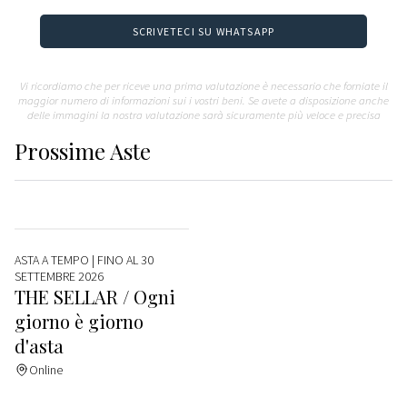
SCRIVETECI SU WHATSAPP
Vi ricordiamo che per riceve una prima valutazione è necessario che forniate il
maggior numero di informazioni sui i vostri beni. Se avete a disposizione anche
delle immagini la nostra valutazione sarà sicuramente più veloce e precisa
Prossime
Aste
ASTA A TEMPO
| FINO AL 30
SETTEMBRE 2026
THE SELLAR / Ogni
giorno è giorno
d'asta
Online