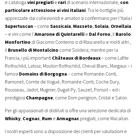
e cataloga
vini pregiati
e
rari
di scenario internazionale,
con
particolare attenzione ai vini italiani
. Tra le bottiglie più
apprezzate dai collezionisti e amatori si confermano per l’Italia i
Supertuscan
– come
Sassicaia
,
Masseto
,
Solaia
,
Ornellaia
– e vini come l’
Amarone di Quintarelli
e
Dal Forno
, il
Barolo
Monfortino
di Giacomo Conterno o di Mascarello e molti altri ,
il
Brunello di Montalcino
come Soldera; mentre per la
Francia, i più importanti
Châteaux di Bordeaux
– come Lafite
Rothschild, Latour, Mouton Rothschild, Cheval Blanc, Margaux – i
famosi
Domains di Borgogna
– come Romanée-Conti,
Ramonet, Comte de Vogué, Romanée-Conti, Coche Dury,
Rousseau, Jadot, Mugnier, Dugat-Py, Sauzet, Ponsot – ed i
prestigiosi
Champagne
, come Dom perignon, Cristal e Salon.
Per gli appassionati di distillati si offre una selezione dedicata di
Whisky
,
Cognac
,
Rum
e
Armagnac
pregiati, come Macallan.
I nostri esperti sono a disposizione dei clienti per valutazioni e