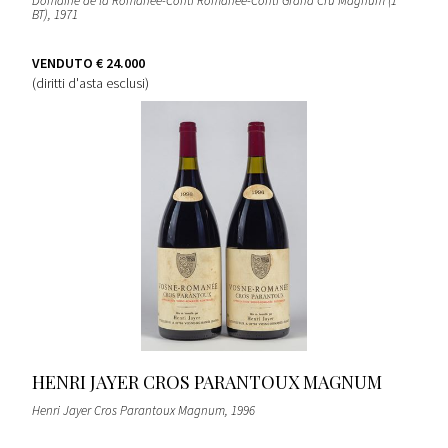
Domaine de la Romanee-Conti Romanee-Conti Grand Cru Magnum (1
BT)
, 1971
VENDUTO
€ 24.000
(diritti d'asta esclusi)
HENRI JAYER CROS PARANTOUX MAGNUM
Henri Jayer Cros Parantoux Magnum
, 1996