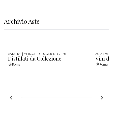
Archivio
Aste
ASTA LIVE
| MERCOLEDÌ 10 GIUGNO 2026
ASTA LIVE
| 
Distillati da Collezione
Vini da
Roma
Roma