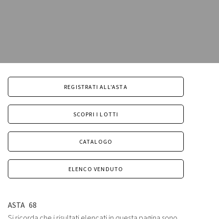
REGISTRATI ALL'ASTA
SCOPRI I LOTTI
CATALOGO
ELENCO VENDUTO
ASTA
68
Si ricorda che i risultati elencati in questa pagina sono