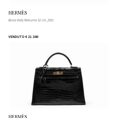
HERMÈS
Borsa Kelly Retourne 32 cm
, 2001
VENDUTO
€ 21.340
HERMÈS