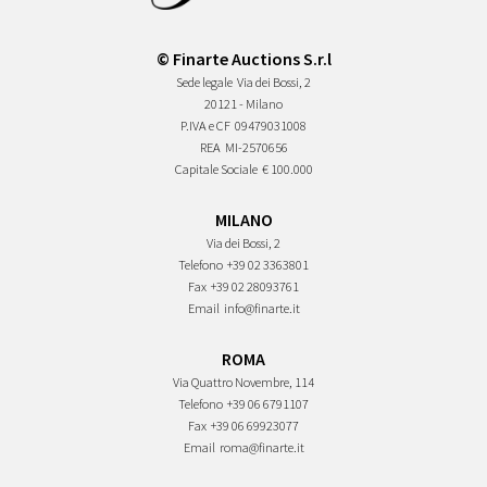
© Finarte Auctions S.r.l
Sede legale
Via dei Bossi, 2
20121 - Milano
P.IVA e CF
09479031008
REA
MI-2570656
Capitale Sociale
€ 100.000
MILANO
Via dei Bossi, 2
Telefono
+39 02 3363801
Fax
+39 02 28093761
Email
info@finarte.it
ROMA
Via Quattro Novembre, 114
Telefono
+39 06 6791107
Fax
+39 06 69923077
Email
roma@finarte.it