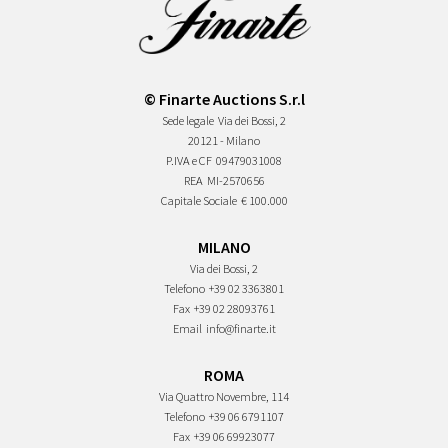
© Finarte Auctions S.r.l
Sede legale
Via dei Bossi, 2
20121 - Milano
P.IVA e CF
09479031008
REA
MI-2570656
Capitale Sociale
€ 100.000
MILANO
Via dei Bossi, 2
Telefono
+39 02 3363801
Fax
+39 02 28093761
Email
info@finarte.it
ROMA
Via Quattro Novembre, 114
Telefono
+39 06 6791107
Fax
+39 06 69923077