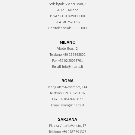
Sede legale
Via dei Bossi, 2
20121 - Milano
P.IVA e CF
09479031008
REA
MI-2570656
Capitale Sociale
€ 100.000
MILANO
Via dei Bossi, 2
Telefono
+39 02 3363801
Fax
+39 02 28093761
Email
info@finarte.it
ROMA
Via Quattro Novembre, 114
Telefono
+39 06 6791107
Fax
+39 06 69923077
Email
roma@finarte.it
SARZANA
Piazza Vittorio Veneto, 17
Telefono
+39 0187 691376