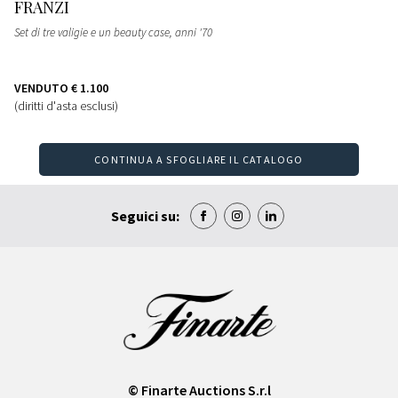
FRANZI
Set di tre valigie e un beauty case
, anni '70
VENDUTO
€ 1.100
(diritti d'asta esclusi)
CONTINUA A SFOGLIARE IL CATALOGO
Seguici su:
© Finarte Auctions S.r.l