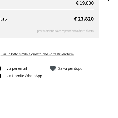
€ 19.000
€ 23.820
duto
I prezzi di vendita comprendono i diritti d'asta
Hai un lotto simile a questo che vorresti vendere?
Invia per email
Salva per dopo
Invia tramite WhatsApp