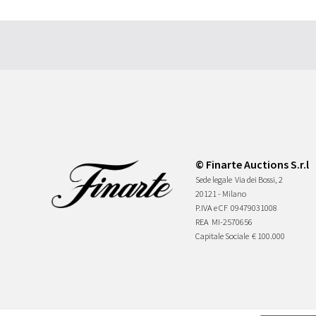
© Finarte Auctions S.r.l
Sede legale
Via dei Bossi, 2
20121 - Milano
P.IVA e CF
09479031008
REA
MI-2570656
Capitale Sociale
€ 100.000