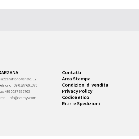
SARZANA
Contatti
Area Stampa
iazza Vittorio Veneto, 17
Condizioni di vendita
Telefono
+39 0187 691376
Privacy Policy
Fax
+39 0187 692703
Codice etico
Email
info@czernys.com
Ritiri e Spedizioni