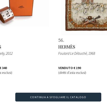
56
S
HERMÈS
elly
, 2012
Foulard Le Débuché
, 1968
€ 340
VENDUTO
€ 190
ta esclusi)
(diritti d'asta esclusi)
CONTINUA A SFOGLIARE IL CATALOGO