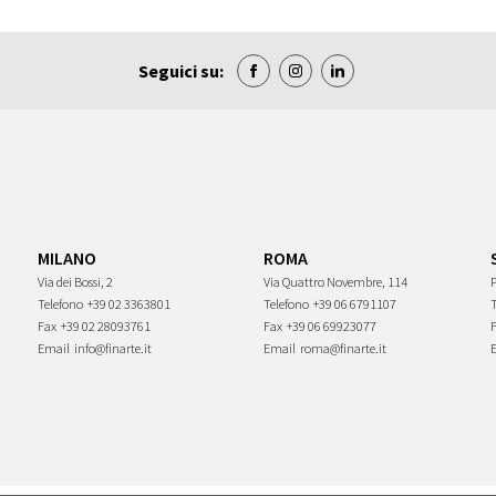
Seguici su:
MILANO
ROMA
Via dei Bossi, 2
Via Quattro Novembre, 114
P
Telefono
+39 02 3363801
Telefono
+39 06 6791107
Fax
+39 02 28093761
Fax
+39 06 69923077
Email
info@finarte.it
Email
roma@finarte.it