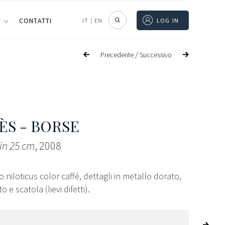
I
CONTATTI
IT
|
EN
LOG IN
/
Precedente
Successivo
S - BORSE
in 25 cm
, 2008
o niloticus color caffé, dettagli in metallo dorato,
 e scatola (lievi difetti).