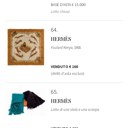
BASE D'ASTA
€ 15.000
Lotto chiuso
64
HERMÈS
Foulard Kenya
, 1988
VENDUTO
€ 160
(diritti d'asta esclusi)
65
HERMÈS
Lotto di una stola e una sciarpa