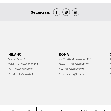
Seguici su:
MILANO
ROMA
Via dei Bossi, 2
Via Quattro Novembre, 114
P
Telefono
+39 02 3363801
Telefono
+39 06 6791107
Fax
+39 02 28093761
Fax
+39 06 69923077
Email
info@finarte.it
Email
roma@finarte.it