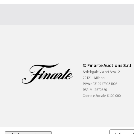
© Finarte Auctions S.r.l
Sede legale
Via dei Bossi, 2
20121 - Milano
P.IVA e CF
09479031008
REA
MI-2570656
Capitale Sociale
€ 100.000