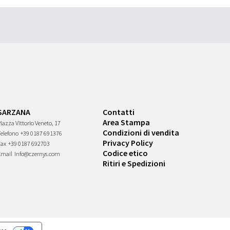
SARZANA
Contatti
Area Stampa
iazza Vittorio Veneto, 17
Condizioni di vendita
Telefono
+39 0187 691376
Privacy Policy
Fax
+39 0187 692703
Codice etico
Email
info@czernys.com
Ritiri e Spedizioni