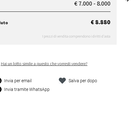
€ 7.000 - 8.000
€ 8.880
duto
I prezzi di vendita comprendono i diritti d'asta
Hai un lotto simile a questo che vorresti vendere?
Invia per email
Salva per dopo
Invia tramite WhatsApp