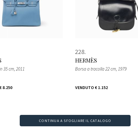
228
S
HERMÈS
in 35 cm
, 2011
Borsa a tracolla 22 cm
, 1979
€ 8.250
VENDUTO
€ 1.152
CONTINUA A SFOGLIARE IL CATALOGO