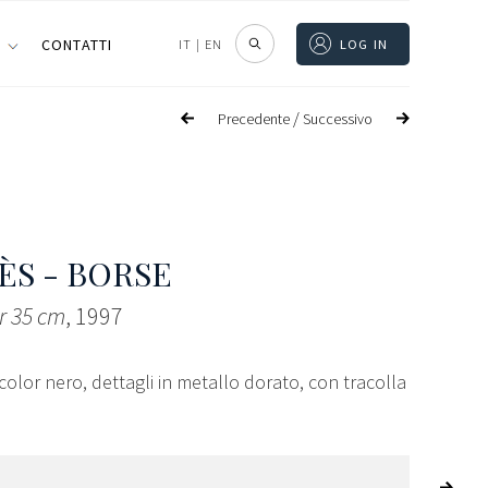
I
CONTATTI
IT
|
EN
LOG IN
/
Precedente
Successivo
S - BORSE
er 35 cm
, 1997
 color nero, dettagli in metallo dorato, con tracolla