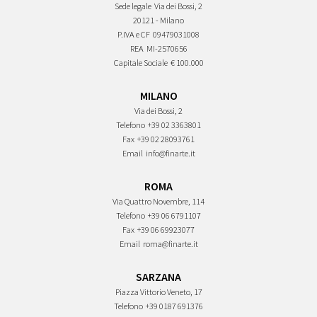
Sede legale
Via dei Bossi, 2
20121 - Milano
P.IVA e CF
09479031008
REA
MI-2570656
Capitale Sociale
€ 100.000
MILANO
Via dei Bossi, 2
Telefono
+39 02 3363801
Fax
+39 02 28093761
Email
info@finarte.it
ROMA
Via Quattro Novembre, 114
Telefono
+39 06 6791107
Fax
+39 06 69923077
Email
roma@finarte.it
SARZANA
Piazza Vittorio Veneto, 17
Telefono
+39 0187 691376