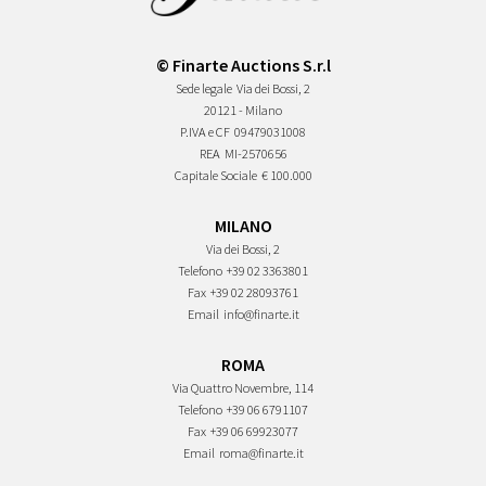
© Finarte Auctions S.r.l
Sede legale
Via dei Bossi, 2
20121 - Milano
P.IVA e CF
09479031008
REA
MI-2570656
Capitale Sociale
€ 100.000
MILANO
Via dei Bossi, 2
Telefono
+39 02 3363801
Fax
+39 02 28093761
Email
info@finarte.it
ROMA
Via Quattro Novembre, 114
Telefono
+39 06 6791107
Fax
+39 06 69923077
Email
roma@finarte.it