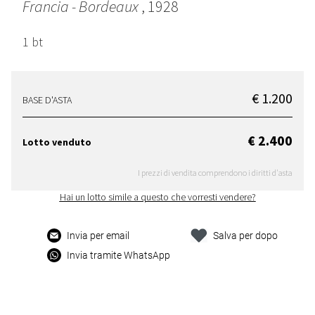
Francia - Bordeaux
, 1928
1 bt
€ 1.200
BASE D'ASTA
€ 2.400
Lotto venduto
I prezzi di vendita comprendono i diritti d'asta
Hai un lotto simile a questo che vorresti vendere?
Invia per email
Salva per dopo
Invia tramite WhatsApp