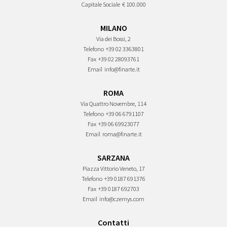
Capitale Sociale
€ 100.000
MILANO
Via dei Bossi, 2
Telefono
+39 02 3363801
Fax
+39 02 28093761
Email
info@finarte.it
ROMA
Via Quattro Novembre, 114
Telefono
+39 06 6791107
Fax
+39 06 69923077
Email
roma@finarte.it
SARZANA
Piazza Vittorio Veneto, 17
Telefono
+39 0187 691376
Fax
+39 0187 692703
Email
info@czernys.com
Contatti