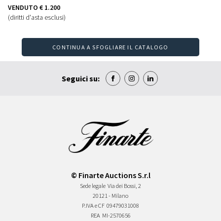
VENDUTO
€ 1.200
(diritti d'asta esclusi)
CONTINUA A SFOGLIARE IL CATALOGO
Seguici su:
© Finarte Auctions S.r.l
Sede legale
Via dei Bossi, 2
20121 - Milano
P.IVA e CF
09479031008
REA
MI-2570656