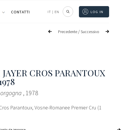
I
CONTATTI
IT
|
EN
LOG IN
/
Precedente
Successivo
 JAYER CROS PARANTOUX
 1978
 Borgogna
, 1978
 Cros Parantoux, Vosne-Romanee Premier Cru (1