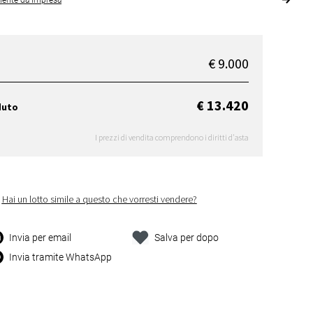
iente da impresa
€ 9.000
€ 13.420
duto
I prezzi di vendita comprendono i diritti d'asta
Hai un lotto simile a questo che vorresti vendere?
Invia per email
Salva per dopo
Invia tramite WhatsApp