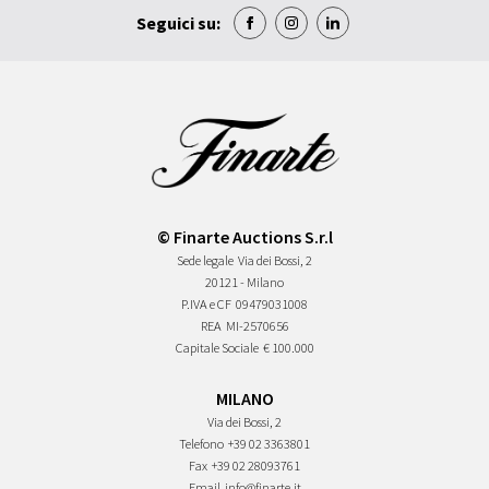
Seguici su:
© Finarte Auctions S.r.l
Sede legale
Via dei Bossi, 2
20121 - Milano
P.IVA e CF
09479031008
REA
MI-2570656
Capitale Sociale
€ 100.000
MILANO
Via dei Bossi, 2
Telefono
+39 02 3363801
Fax
+39 02 28093761
Email
info@finarte.it