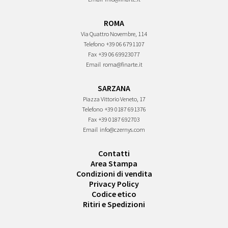
ROMA
Via Quattro Novembre, 114
Telefono
+39 06 6791107
Fax
+39 06 69923077
Email
roma@finarte.it
SARZANA
Piazza Vittorio Veneto, 17
Telefono
+39 0187 691376
Fax
+39 0187 692703
Email
info@czernys.com
Contatti
Area Stampa
Condizioni di vendita
Privacy Policy
Codice etico
Ritiri e Spedizioni