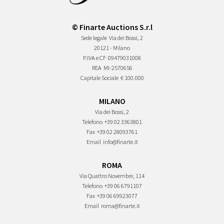
© Finarte Auctions S.r.l
Sede legale
Via dei Bossi, 2
20121 - Milano
P.IVA e CF
09479031008
REA
MI-2570656
Capitale Sociale
€ 100.000
MILANO
Via dei Bossi, 2
Telefono
+39 02 3363801
Fax
+39 02 28093761
Email
info@finarte.it
ROMA
Via Quattro Novembre, 114
Telefono
+39 06 6791107
Fax
+39 06 69923077
Email
roma@finarte.it