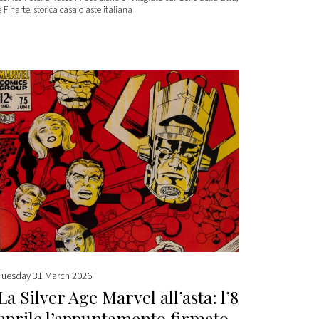
e Finarte, storica casa d’aste italiana
Tuesday 31 March 2026
La Silver Age Marvel all’asta: l’8
aprile l’appuntamento firmato