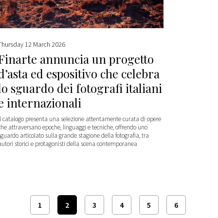
Thursday 12 March 2026
Finarte annuncia un progetto
d’asta ed espositivo che celebra
lo sguardo dei fotografi italiani
e internazionali
Il catalogo presenta una selezione attentamente curata di opere
che attraversano epoche, linguaggi e tecniche, offrendo uno
sguardo articolato sulla grande stagione della fotografia, tra
autori storici e protagonisti della scena contemporanea
1
2
3
4
5
6