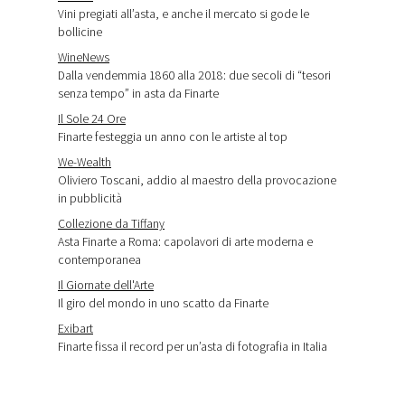
Vini pregiati all’asta, e anche il mercato si gode le
bollicine
WineNews
Dalla vendemmia 1860 alla 2018: due secoli di “tesori
senza tempo” in asta da Finarte
Il Sole 24 Ore
Finarte festeggia un anno con le artiste al top
We-Wealth
Oliviero Toscani, addio al maestro della provocazione
in pubblicità
Collezione da Tiffany
Asta Finarte a Roma: capolavori di arte moderna e
contemporanea
Il Giornate dell'Arte
Il giro del mondo in uno scatto da Finarte
Exibart
Finarte fissa il record per un’asta di fotografia in Italia