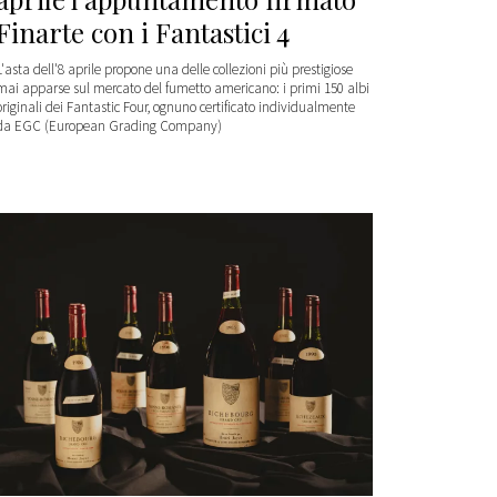
Finarte con i Fantastici 4
L'asta dell'8 aprile propone una delle collezioni più prestigiose
mai apparse sul mercato del fumetto americano: i primi 150 albi
originali dei Fantastic Four, ognuno certificato individualmente
da EGC (European Grading Company)