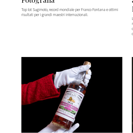
Top lot Sugimoto, record mondiale per Franco Fontana e ottimi
risultati per i grandi maestri internazionali.