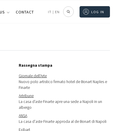
 US
CONTACT
IT
|
EN
LOG IN
Rassegna stampa
Giornale dell'Arte
Nuovo polo artistico firmato hotel de Bonart Naples e
Finarte
Artribune
La casa d’aste Finarte apre una sede a Napoli in un
albergo
ANSA
La casa d'aste Finarte approda al de Bonart di Napoli
Exibart