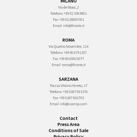
MILANO
Via dei Bossi, 2
Telefono
+39 02 3363801
Fax
+39 02 28093761
Email
info@finarte.it
ROMA
Via Quattro Novembre, 114
Telefono
+39 06 6791107
Fax
+39 06 69923077
Email
roma@finarte.it
SARZANA
Piazza Vittorio Veneto, 17
Telefono
+39 0187 691376
Fax
+39 0187 692703
Email
info@czernys.com
Contact
Press Area
Conditions of Sale
Privacy Policy