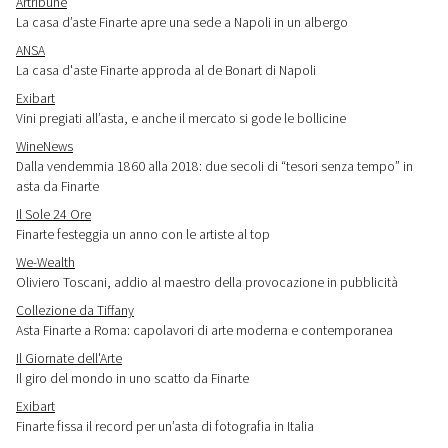
Artribune
La casa d’aste Finarte apre una sede a Napoli in un albergo
ANSA
La casa d'aste Finarte approda al de Bonart di Napoli
Exibart
Vini pregiati all’asta, e anche il mercato si gode le bollicine
WineNews
Dalla vendemmia 1860 alla 2018: due secoli di “tesori senza tempo” in
asta da Finarte
Il Sole 24 Ore
Finarte festeggia un anno con le artiste al top
We-Wealth
Oliviero Toscani, addio al maestro della provocazione in pubblicità
Collezione da Tiffany
Asta Finarte a Roma: capolavori di arte moderna e contemporanea
Il Giornate dell'Arte
Il giro del mondo in uno scatto da Finarte
Exibart
Finarte fissa il record per un’asta di fotografia in Italia