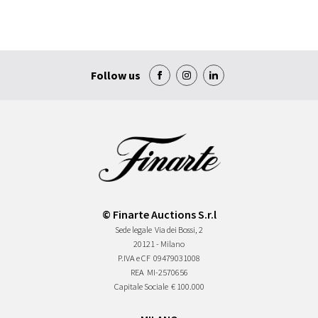
Follow us
© Finarte Auctions S.r.l
Sede legale
Via dei Bossi, 2
20121 - Milano
P.IVA e CF
09479031008
REA
MI-2570656
Capitale Sociale
€ 100.000