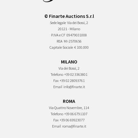
© Finarte Auctions S.r.l
Sede legale
Via dei Bossi, 2
20121 - Milano
P.IVA e CF
09479031008
REA
MI-2570656
Capitale Sociale
€ 100.000
MILANO
Via dei Bossi, 2
Telefono
+39 02 3363801
Fax
+39 02 28093761
Email
info@finarte.it
ROMA
Via Quattro Novembre, 114
Telefono
+39 06 6791107
Fax
+39 06 69923077
Email
roma@finarte.it