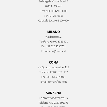
Sede legale
Via dei Bossi, 2
20121 - Milano
P.IVA e CF
09479031008
REA
MI-2570656
Capitale Sociale
€ 100.000
MILANO
Via dei Bossi, 2
Telefono
+39 02 3363801
Fax
+39 02 28093761
Email
info@finarte.it
ROMA
Via Quattro Novembre, 114
Telefono
+39 06 6791107
Fax
+39 06 69923077
Email
roma@finarte.it
SARZANA
Piazza Vittorio Veneto, 17
Telefono
+39 0187 691376