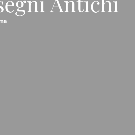
segni Antichi
ma