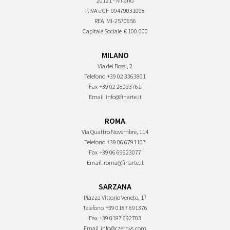
20121 - Milano
P.IVA e CF
09479031008
REA
MI-2570656
Capitale Sociale
€ 100.000
MILANO
Via dei Bossi, 2
Telefono
+39 02 3363801
Fax
+39 02 28093761
Email
info@finarte.it
ROMA
Via Quattro Novembre, 114
Telefono
+39 06 6791107
Fax
+39 06 69923077
Email
roma@finarte.it
SARZANA
Piazza Vittorio Veneto, 17
Telefono
+39 0187 691376
Fax
+39 0187 692703
Email
info@czernys.com