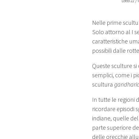
Lotto 22 /
Nelle prime scult
Solo attorno al I 
caratteristiche um
possibili dalle rot
Queste sculture s
semplici, come i pi
scultura
gandhari
In tutte le regioni
ricordare episodi s
indiane, quelle de
parte superiore de
delle orecchie all