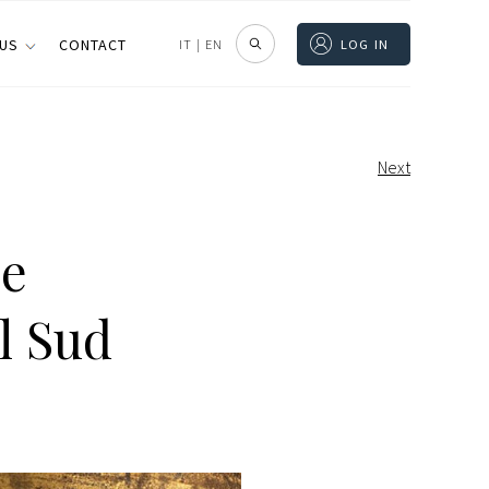
 US
CONTACT
IT
|
EN
LOG IN
Next
 e
el Sud