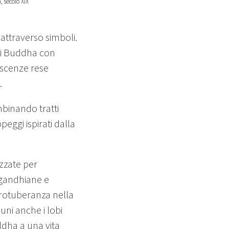
 secolo XIX
ttraverso simboli.
 di Buddha con
oscenze rese
.
binando tratti
peggi ispirati dalla
izzate per
e gandhiane e
rotuberanza nella
uni anche i lobi
ddha a una vita