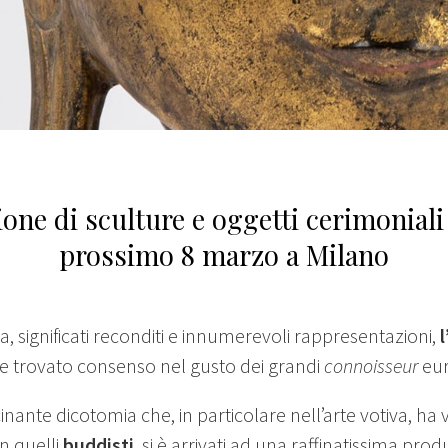
ione di sculture e oggetti cerimoniali
prossimo 8 marzo a Milano
a, significati reconditi e innumerevoli rappresentazioni,
l
 trovato consenso nel gusto dei grandi
connoisseur
eur
inante dicotomia che, in particolare nell’arte votiva, ha v
n quelli
buddisti
, si è arrivati ad una raffinatissima pro