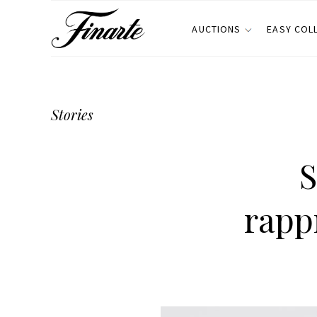
AUCTIONS
EASY COL
Stories
S
rappr