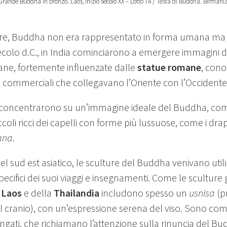
 Grande Buddha in bronzo. Laos, inizio secolo XX – Lotto 74 / Testa di Buddha. Birmania,
ure, Buddha non era rappresentato in forma umana ma a
secolo d.C., in India cominciarono a emergere immagini
ane, fortemente influenzate dalle
statue romane
, con
te commerciali che collegavano l’Oriente con l’Occidente
i concentrarono su un’immagine ideale del Buddha, com
ccoli ricci dei capelli con forme più lussuose, come i drap
ana
.
 del sud est asiatico, le sculture del Buddha venivano util
pecifici dei suoi viaggi e insegnamenti. Come le scultur
l
Laos
e della
Thailandia
includono spesso un
usnisa
(p
l cranio), con un’espressione serena del viso. Sono com
ungati, che richiamano l’attenzione sulla rinuncia del Bu