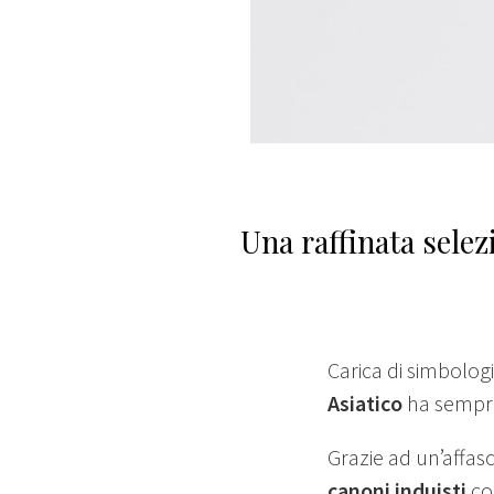
Una raffinata selez
Carica di simbologi
Asiatico
ha sempre
Grazie ad un’affasc
canoni induisti
co