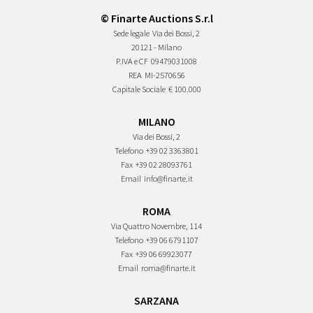
© Finarte Auctions S.r.l
Sede legale
Via dei Bossi, 2
20121 - Milano
P.IVA e CF
09479031008
REA
MI-2570656
Capitale Sociale
€ 100.000
MILANO
Via dei Bossi, 2
Telefono
+39 02 3363801
Fax
+39 02 28093761
Email
info@finarte.it
ROMA
Via Quattro Novembre, 114
Telefono
+39 06 6791107
Fax
+39 06 69923077
Email
roma@finarte.it
SARZANA