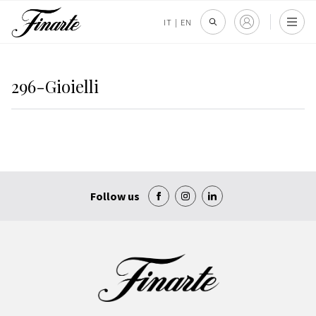
IT
|
EN
296-Gioielli
Follow us