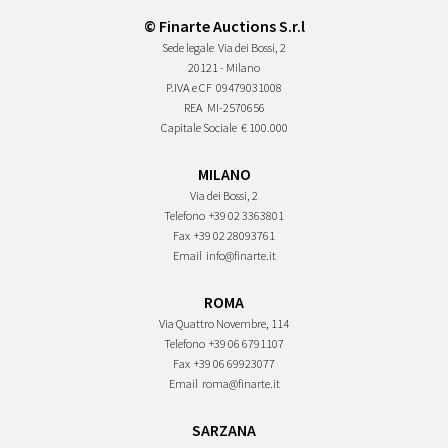
© Finarte Auctions S.r.l
Sede legale
Via dei Bossi, 2
20121 - Milano
P.IVA e CF
09479031008
REA
MI-2570656
Capitale Sociale
€ 100.000
MILANO
Via dei Bossi, 2
Telefono
+39 02 3363801
Fax
+39 02 28093761
Email
info@finarte.it
ROMA
Via Quattro Novembre, 114
Telefono
+39 06 6791107
Fax
+39 06 69923077
Email
roma@finarte.it
SARZANA