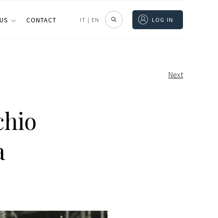
 US
CONTACT
IT
|
EN
LOG IN
Next
chio
a