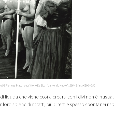
to 56, Pierluigi Praturlon, Vittorio De Sica, “Un Mondo Nuovo”, 1966 – Stima € 100 – 150
di fiducia che viene così a crearsi con i divi non è inusu
r loro splendidi ritratti, più diretti e spesso spontanei ris