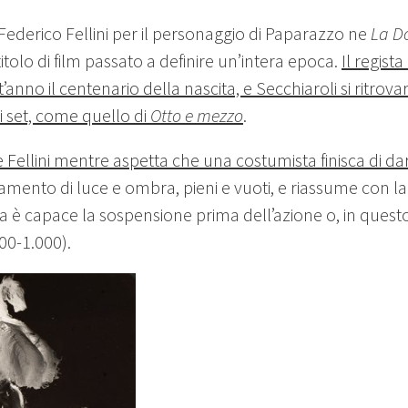
tti Federico Fellini per il personaggio di Paparazzo ne
La Do
itolo di film passato a definire un’intera epoca.
Il regist
anno il centenario della nascita, e Secchiaroli si ritrov
i set, come quello di
Otto e mezzo
.
e Fellini mentre aspetta che una costumista finisca di dare
amento di luce e ombra, pieni e vuoti, e riassume con la s
a è capace la sospensione prima dell’azione o, in questo
600-1.000).