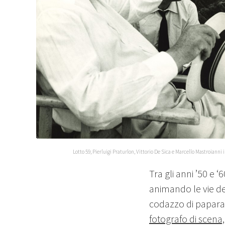
Lotto 59, Pierluigi Praturlon, Vittorio De Sica e Marcello Mastroianni 
Tra gli anni ’50 e ‘
animando le vie de
codazzo di papara
fotografo di scena