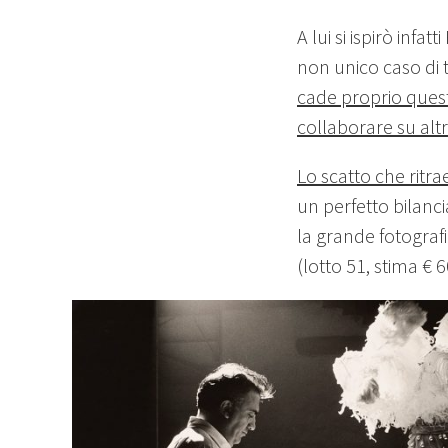
A lui si ispirò infa
non unico caso di t
cade proprio quest’
collaborare su altr
Lo scatto che ritra
un perfetto bilanci
la grande fotografi
(lotto 51, stima € 