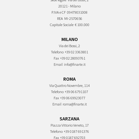
20121 - Milano
P.IVA e CF
09479031008
REA
MI-2570656
Capitale Sociale
€ 100.000
MILANO
Via dei Bossi, 2
Telefono
+39 02 3363801
Fax
+39 02 28093761
Email
info@finarte.it
ROMA
Via Quattro Novembre, 114
Telefono
+39 06 6791107
Fax
+39 06 69923077
Email
roma@finarte.it
SARZANA
Piazza Vittorio Veneto, 17
Telefono
+39 0187 691376
Fax
+39 0187 692703