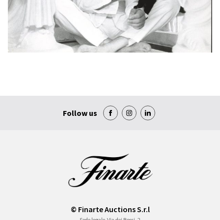
Follow us
© Finarte Auctions S.r.l
Sede legale
Via dei Bossi, 2