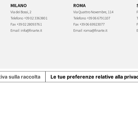
MILANO
ROMA
Via dei Bossi, 2
Via Quattro Novembre, 114
P
Telefono
+39 02 3363801
Telefono
+39 06 6791107
Fax
+39 02 28093761
Fax
+39 06 69923077
Email
info@finarte.it
Email
roma@finarte.it
iva sulla raccolta
Le tue preferenze relative alla priva