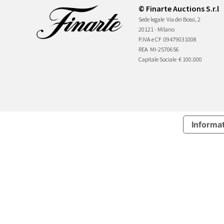
© Finarte Auctions S.r.l
Sede legale
Via dei Bossi, 2
20121 - Milano
P.IVA e CF
09479031008
REA
MI-2570656
Capitale Sociale
€ 100.000
Informat