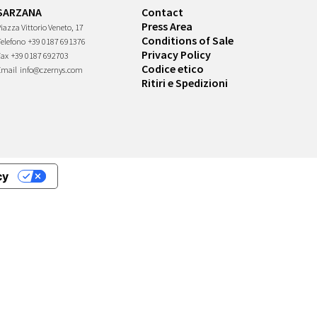
SARZANA
Contact
Press Area
iazza Vittorio Veneto, 17
Conditions of Sale
Telefono
+39 0187 691376
Privacy Policy
Fax
+39 0187 692703
Codice etico
Email
info@czernys.com
Ritiri e Spedizioni
cy