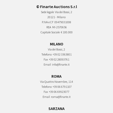
© Finarte Auctions S.r.l
Sede legale
Via dei Bossi, 2
20121 - Milano
P.IVA e CF
09479031008
REA
MI-2570656
Capitale Sociale
€ 100.000
MILANO
Via dei Bossi, 2
Telefono
+39 02 3363801
Fax
+39 02 28093761
Email
info@finarte.it
ROMA
Via Quattro Novembre, 114
Telefono
+39 06 6791107
Fax
+39 06 69923077
Email
roma@finarte.it
SARZANA