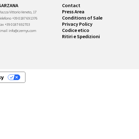
SARZANA
Contact
Press Area
iazza Vittorio Veneto, 17
Conditions of Sale
Telefono
+39 0187 691376
Privacy Policy
Fax
+39 0187 692703
Codice etico
Email
info@czernys.com
Ritiri e Spedizioni
cy