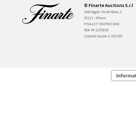
© Finarte Auctions S.r.l
Sede legale
Via dei Bossi, 2
20121 - Milano
P.IVA e CF
09479031008
REA
MI-2570656
Capitale Sociale
€ 100.000
Informat