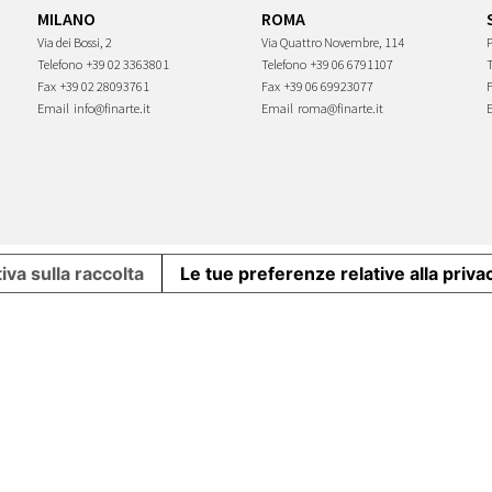
MILANO
ROMA
Via dei Bossi, 2
Via Quattro Novembre, 114
P
Telefono
+39 02 3363801
Telefono
+39 06 6791107
Fax
+39 02 28093761
Fax
+39 06 69923077
Email
info@finarte.it
Email
roma@finarte.it
iva sulla raccolta
Le tue preferenze relative alla priva