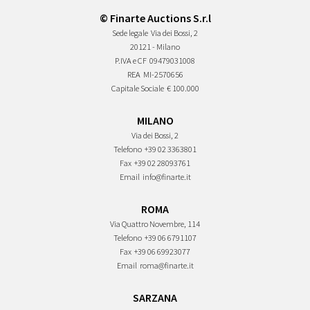
© Finarte Auctions S.r.l
Sede legale
Via dei Bossi, 2
20121 - Milano
P.IVA e CF
09479031008
REA
MI-2570656
Capitale Sociale
€ 100.000
MILANO
Via dei Bossi, 2
Telefono
+39 02 3363801
Fax
+39 02 28093761
Email
info@finarte.it
ROMA
Via Quattro Novembre, 114
Telefono
+39 06 6791107
Fax
+39 06 69923077
Email
roma@finarte.it
SARZANA