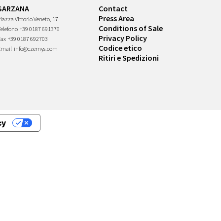
SARZANA
Contact
Press Area
iazza Vittorio Veneto, 17
Conditions of Sale
Telefono
+39 0187 691376
Privacy Policy
Fax
+39 0187 692703
Codice etico
Email
info@czernys.com
Ritiri e Spedizioni
cy