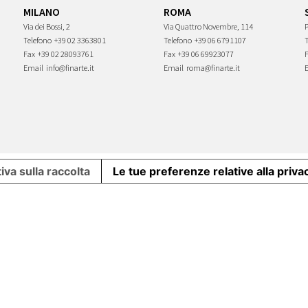
MILANO
ROMA
Via dei Bossi, 2
Via Quattro Novembre, 114
P
Telefono
+39 02 3363801
Telefono
+39 06 6791107
Fax
+39 02 28093761
Fax
+39 06 69923077
Email
info@finarte.it
Email
roma@finarte.it
iva sulla raccolta
Le tue preferenze relative alla priva