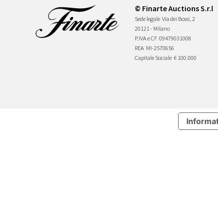
© Finarte Auctions S.r.l
Sede legale
Via dei Bossi, 2
20121 - Milano
P.IVA e CF
09479031008
REA
MI-2570656
Capitale Sociale
€ 100.000
Informat