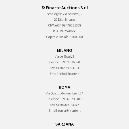
© Finarte Auctions S.r.l
Sede legale
Via dei Bossi, 2
20121 - Milano
P.IVA e CF
09479031008
REA
MI-2570656
Capitale Sociale
€ 100.000
MILANO
Via dei Bossi, 2
Telefono
+39 02 3363801
Fax
+39 02 28093761
Email
info@finarte.it
ROMA
Via Quattro Novembre, 114
Telefono
+39 06 6791107
Fax
+39 06 69923077
Email
roma@finarte.it
SARZANA