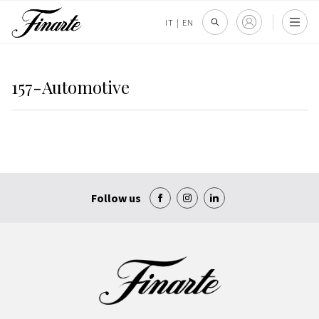
IT
|
EN
157-Automotive
Follow us