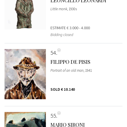
LEONCILLO LEONARDI
Little monk
, 1930s
ESTIMATE
€ 3.000 - 4.000
Bidding closed
54
FILIPPO DE PISIS
Portrait of an old man
, 1941
SOLD
€ 10.140
55
MARIO SIRONI