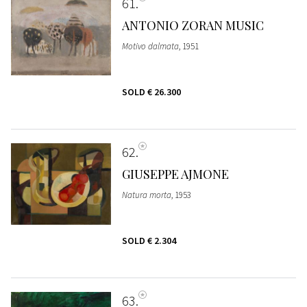
61
ANTONIO ZORAN MUSIC
Motivo dalmata
, 1951
SOLD
€ 26.300
62
GIUSEPPE AJMONE
Natura morta
, 1953
SOLD
€ 2.304
63