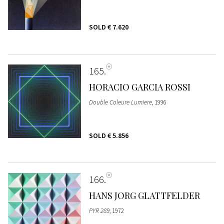
SOLD
€ 7.620
165
HORACIO GARCIA ROSSI
Double Coleure Lumiere
, 1996
SOLD
€ 5.856
166
HANS JORG GLATTFELDER
PYR 289
, 1972