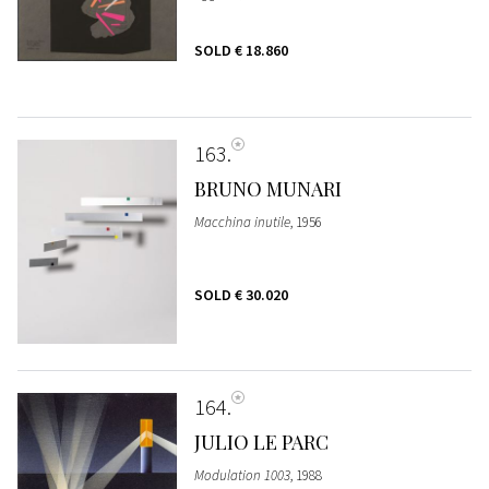
SOLD
€ 18.860
163
BRUNO MUNARI
Macchina inutile
, 1956
SOLD
€ 30.020
164
JULIO LE PARC
Modulation 1003
, 1988