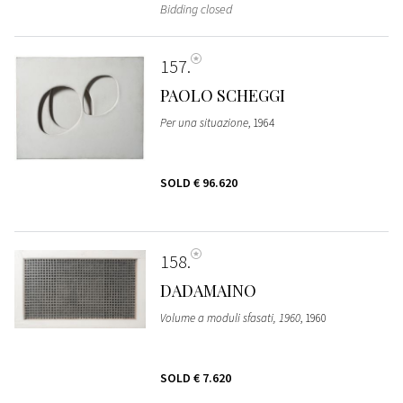
Bidding closed
157
PAOLO SCHEGGI
Per una situazione
, 1964
SOLD
€ 96.620
158
DADAMAINO
Volume a moduli sfasati, 1960
, 1960
SOLD
€ 7.620