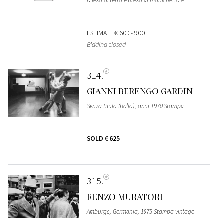
Difesa di terra e presa di manichetto e
ESTIMATE
€ 600 - 900
Bidding closed
314
GIANNI BERENGO GARDIN
Senza titolo (Ballo), anni 1970 Stampa
SOLD
€ 625
315
RENZO MURATORI
Amburgo, Germania, 1975 Stampa vintage