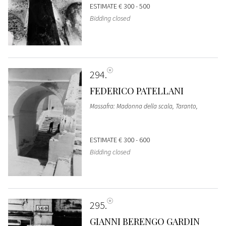
ESTIMATE
€ 300 - 500
Bidding closed
294
FEDERICO PATELLANI
Massafra: Madonna della scala, Taranto,
ESTIMATE
€ 300 - 600
Bidding closed
295
GIANNI BERENGO GARDIN