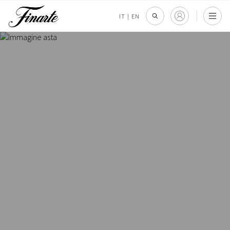
IT
|
EN