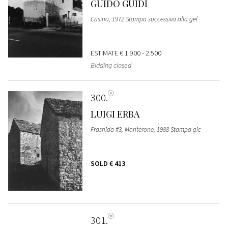
GUIDO GUIDI
Casina, 1972 Stampa successiva alla gel
ESTIMATE
€ 1.900 - 2.500
Bidding closed
300
LUIGI ERBA
Frasnida #3, Monterone, 1988 Stampa gic
SOLD
€ 413
301