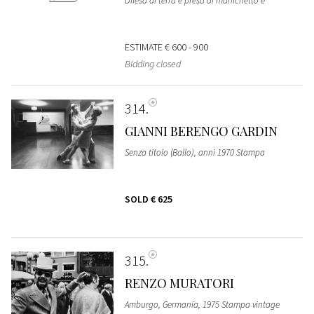
Difesa di terra e presa di manichetto e
ESTIMATE
€ 600 - 900
Bidding closed
314
GIANNI BERENGO GARDIN
Senza titolo (Ballo), anni 1970 Stampa
SOLD
€ 625
315
RENZO MURATORI
Amburgo, Germania, 1975 Stampa vintage