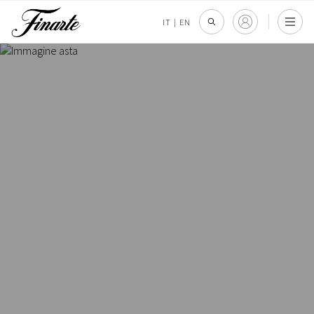
IT
|
EN