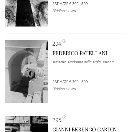
ESTIMATE
€ 300 - 500
Bidding closed
294
FEDERICO PATELLANI
Massafra: Madonna della scala, Taranto,
ESTIMATE
€ 300 - 600
Bidding closed
295
GIANNI BERENGO GARDIN