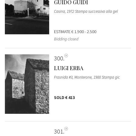
GUIDO GUIDI
Casina, 1972 Stampa successiva alla gel
ESTIMATE
€ 1.900 - 2.500
Bidding closed
300
LUIGI ERBA
Frasnida #3, Monterone, 1988 Stampa gic
SOLD
€ 413
301