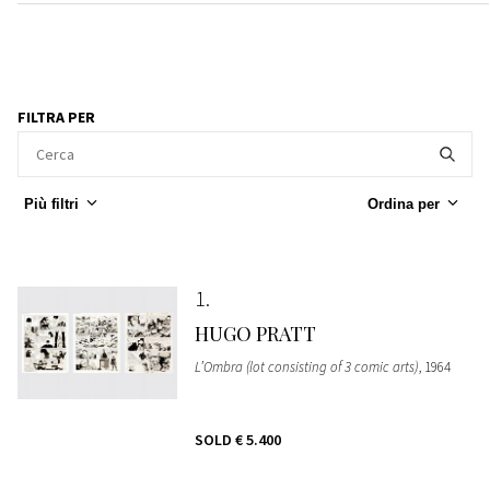
FILTRA PER
Più filtri
Ordina per
1
HUGO PRATT
L’Ombra (lot consisting of 3 comic arts)
, 1964
SOLD
€ 5.400