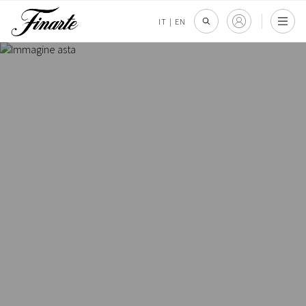
IT
|
EN