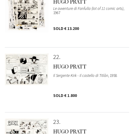
HUGO PRATT
Le avventure di Fanfulla (lot of 11 comic arts)
,
1967
SOLD
€ 13.200
22
HUGO PRATT
Il Sergente Kirk - Il castello di Titlàn
, 1958
SOLD
€ 1.800
23
HUGO PRATT