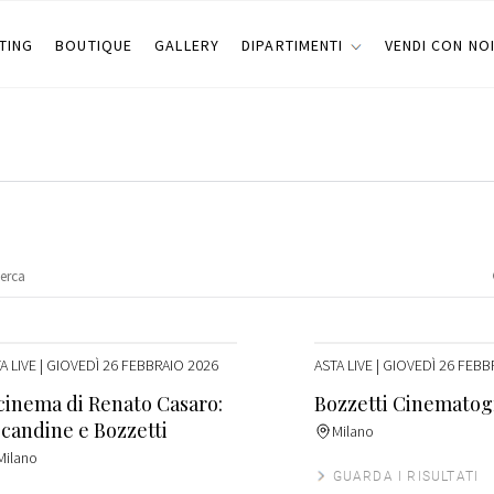
TING
BOUTIQUE
GALLERY
DIPARTIMENTI
VENDI CON NO
A LIVE
| GIOVEDÌ 26 FEBBRAIO 2026
ASTA LIVE
| GIOVEDÌ 26 FEBB
 cinema di Renato Casaro:
Bozzetti Cinematogr
candine e Bozzetti
Milano
Milano
GUARDA I RISULTATI