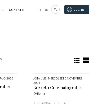
I
CONTATTI
IT
|
EN
LOG IN
RAIO 2026
ASTA LIVE
| MERCOLEDÌ 6 NOVEMBRE
2024
afici
Bozzetti Cinematografici
Roma
GUARDA I RISULTATI