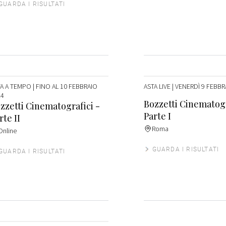
GUARDA I RISULTATI
TA A TEMPO
| FINO AL 10 FEBBRAIO
ASTA LIVE
| VENERDÌ 9 FEBBR
24
Bozzetti Cinematogr
zzetti Cinematografici -
Parte I
rte II
Roma
Online
GUARDA I RISULTATI
GUARDA I RISULTATI