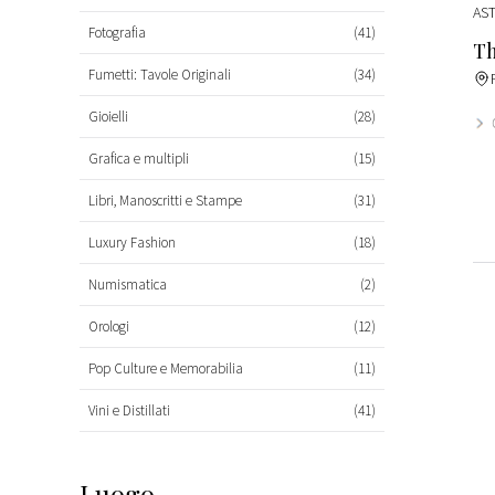
AST
Fotografia
(41)
Th
Fumetti: Tavole Originali
(34)
Gioielli
(28)
Grafica e multipli
(15)
Libri, Manoscritti e Stampe
(31)
Luxury Fashion
(18)
Numismatica
(2)
Orologi
(12)
Pop Culture e Memorabilia
(11)
Vini e Distillati
(41)
Luogo