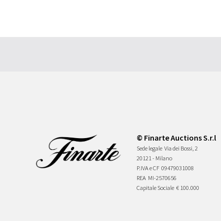
© Finarte Auctions S.r.l
Sede legale
Via dei Bossi, 2
20121 - Milano
P.IVA e CF
09479031008
REA
MI-2570656
Capitale Sociale
€ 100.000