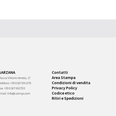
SARZANA
Contatti
Area Stampa
iazza Vittorio Veneto, 17
Condizioni di vendita
Telefono
+39 0187 691376
Privacy Policy
Fax
+39 0187 692703
Codice etico
Email
info@czernys.com
Ritiri e Spedizioni