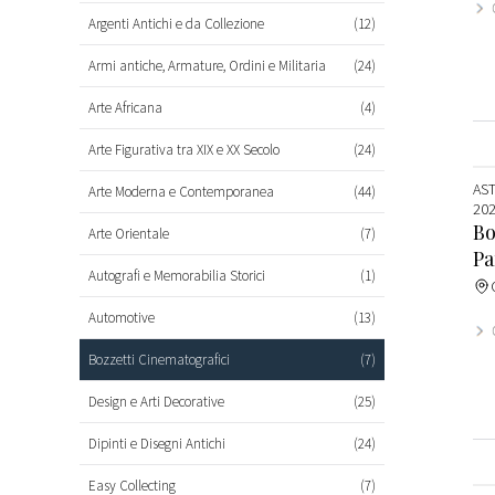
Argenti Antichi e da Collezione
(12)
Armi antiche, Armature, Ordini e Militaria
(24)
Arte Africana
(4)
Arte Figurativa tra XIX e XX Secolo
(24)
AS
Arte Moderna e Contemporanea
(44)
20
Bo
Arte Orientale
(7)
Pa
Autografi e Memorabilia Storici
(1)
Automotive
(13)
Bozzetti Cinematografici
(7)
Design e Arti Decorative
(25)
Dipinti e Disegni Antichi
(24)
Easy Collecting
(7)