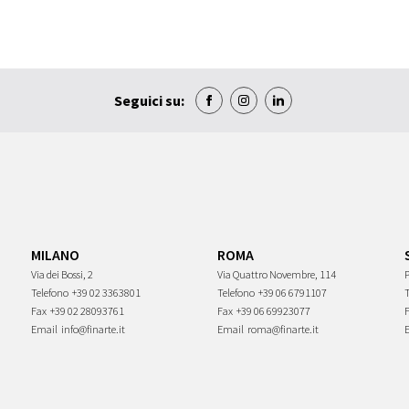
Seguici su:
MILANO
ROMA
Via dei Bossi, 2
Via Quattro Novembre, 114
P
Telefono
+39 02 3363801
Telefono
+39 06 6791107
Fax
+39 02 28093761
Fax
+39 06 69923077
Email
info@finarte.it
Email
roma@finarte.it