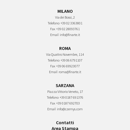
MILANO
Via dei Bossi, 2
Telefono
+39 02 3363801
Fax
+39 02 28093761
Email
info@finarte.it
ROMA
Via Quattro Novembre, 114
Telefono
+39 06 6791107
Fax
+39 06 69923077
Email
roma@finarte.it
SARZANA
Piazza Vittorio Veneto, 17
Telefono
+39 0187 691376
Fax
+39 0187 692703
Email
info@czernys.com
Contatti
Area Stampa