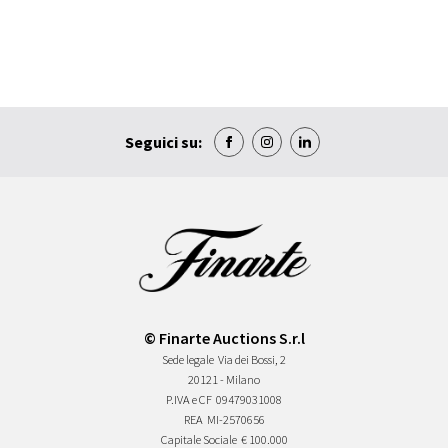
Seguici su:
© Finarte Auctions S.r.l
Sede legale
Via dei Bossi, 2
20121 - Milano
P.IVA e CF
09479031008
REA
MI-2570656
Capitale Sociale
€ 100.000