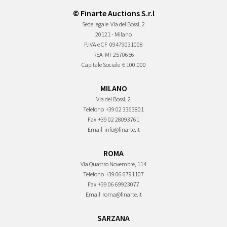
© Finarte Auctions S.r.l
Sede legale
Via dei Bossi, 2
20121 - Milano
P.IVA e CF
09479031008
REA
MI-2570656
Capitale Sociale
€ 100.000
MILANO
Via dei Bossi, 2
Telefono
+39 02 3363801
Fax
+39 02 28093761
Email
info@finarte.it
ROMA
Via Quattro Novembre, 114
Telefono
+39 06 6791107
Fax
+39 06 69923077
Email
roma@finarte.it
SARZANA