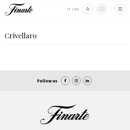
IT
|
EN
Crivellaro
Follow us