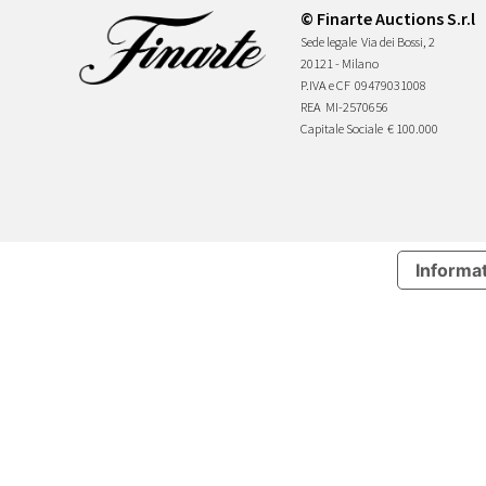
© Finarte Auctions S.r.l
Sede legale
Via dei Bossi, 2
20121 - Milano
P.IVA e CF
09479031008
REA
MI-2570656
Capitale Sociale
€ 100.000
Informat