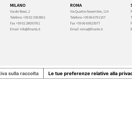
MILANO
ROMA
Via dei Bossi, 2
Via Quattro Novembre, 114
P
Telefono
+39 02 3363801
Telefono
+39 06 6791107
Fax
+39 02 28093761
Fax
+39 06 69923077
Email
info@finarte.it
Email
roma@finarte.it
iva sulla raccolta
Le tue preferenze relative alla priva