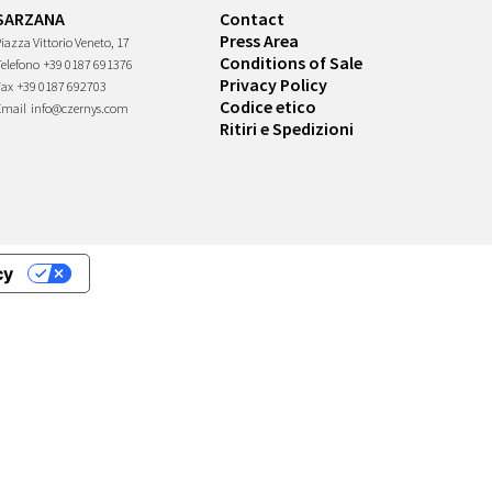
SARZANA
Contact
Press Area
iazza Vittorio Veneto, 17
Conditions of Sale
Telefono
+39 0187 691376
Privacy Policy
Fax
+39 0187 692703
Codice etico
Email
info@czernys.com
Ritiri e Spedizioni
cy