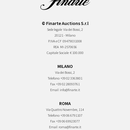
© Finarte Auctions S.r.l
Sede legale
Via dei Bossi, 2
20121 - Milano
P.IVA e CF
09479031008
REA
MI-2570656
Capitale Sociale
€ 100.000
MILANO
Via dei Bossi, 2
Telefono
+39 02 3363801
Fax
+39 02 28093761
Email
info@finarte.it
ROMA
Via Quattro Novembre, 114
Telefono
+39 06 6791107
Fax
+39 06 69923077
Email
roma@finarte.it