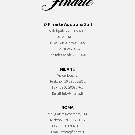
© Finarte Auctions S.r.l
Sede legale
Via dei Bossi, 2
20121 - Milano
P.IVA e CF
09479031008
REA
MI-2570656
Capitale Sociale
€ 100.000
MILANO
Via dei Bossi, 2
Telefono
+39 02 3363801
Fax
+39 02 28093761
Email
info@finarte.it
ROMA
Via Quattro Novembre, 114
Telefono
+39 06 6791107
Fax
+39 06 69923077
Email
roma@finarte.it