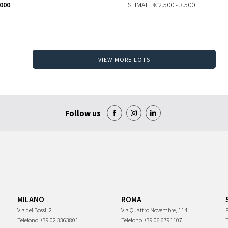
.000
ESTIMATE
€ 2.500 - 3.500
VIEW MORE LOTS
Follow us
MILANO
ROMA
Via dei Bossi, 2
Via Quattro Novembre, 114
P
Telefono
+39 02 3363801
Telefono
+39 06 6791107