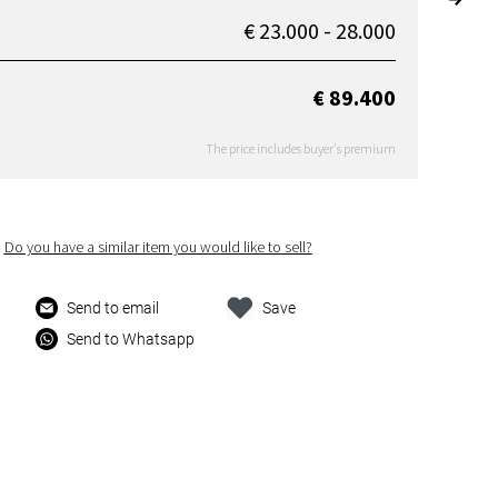
€ 23.000 - 28.000
€ 89.400
The price includes buyer's premium
Do you have a similar item you would like to sell?
Send to email
Save
Send to Whatsapp