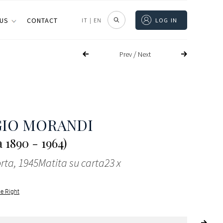
 US
CONTACT
IT
|
EN
LOG IN
/
Prev
Next
GIO MORANDI
 1890 - 1964)
ta, 1945Matita su carta23 x
le Right