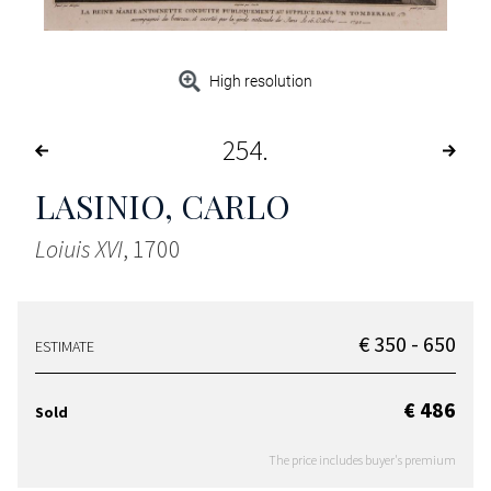
High resolution
254
LASINIO, CARLO
Loiuis XVI
, 1700
€ 350 - 650
ESTIMATE
€ 486
Sold
The price includes buyer's premium