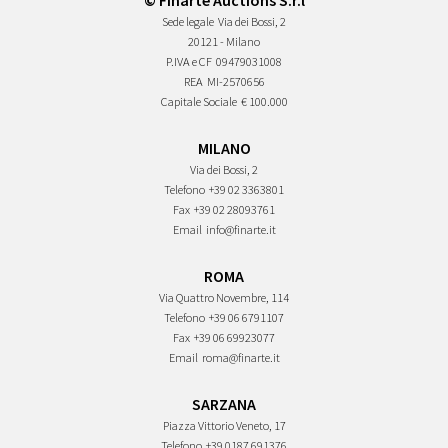
© Finarte Auctions S.r.l
Sede legale
Via dei Bossi, 2
20121 - Milano
P.IVA e CF
09479031008
REA
MI-2570656
Capitale Sociale
€ 100.000
MILANO
Via dei Bossi, 2
Telefono
+39 02 3363801
Fax
+39 02 28093761
Email
info@finarte.it
ROMA
Via Quattro Novembre, 114
Telefono
+39 06 6791107
Fax
+39 06 69923077
Email
roma@finarte.it
SARZANA
Piazza Vittorio Veneto, 17
Telefono
+39 0187 691376